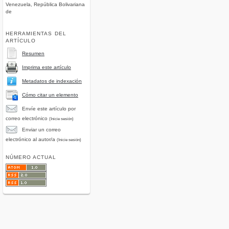
Venezuela, República Bolivariana
de
HERRAMIENTAS DEL
ARTÍCULO
Resumen
Imprima este artículo
Metadatos de indexación
Cómo citar un elemento
Envíe este artículo por
correo electrónico
(Inicie sesión)
Enviar un correo
electrónico al autor/a
(Inicie sesión)
NÚMERO ACTUAL