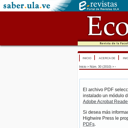
INICIO
ACERCA DE
INI
Inicio
>
Núm. 30 (2010)
>
-
El archivo PDF selecc
instalado un módulo d
Adobe Acrobat Reade
Si desea más informac
Highwire Press le pro
PDFs
.