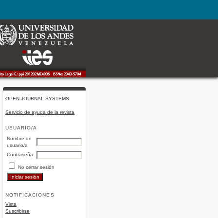
OPEN JOURNAL SYSTEMS
Servicio de ayuda de la revista
USUARIO/A
Nombre de
usuario/a
Contraseña
No cerrar sesión
NOTIFICACIONES
Vista
Suscribirse