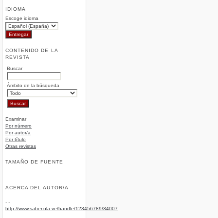
IDIOMA
Escoge idioma
CONTENIDO DE LA
REVISTA
Buscar
Ámbito de la búsqueda
Examinar
Por número
Por autor/a
Por título
Otras revistas
TAMAÑO DE FUENTE
ACERCA DEL AUTOR/A
- -
http://www.saber.ula.ve/handle/123456789/34007