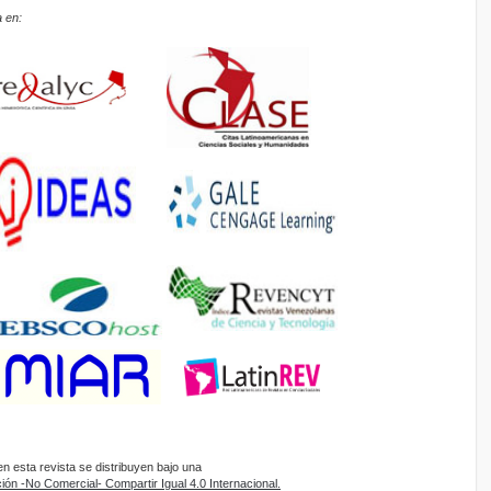
 en:
 esta revista se distribuyen bajo una
ón -No Comercial- Compartir Igual 4.0 Internacional.