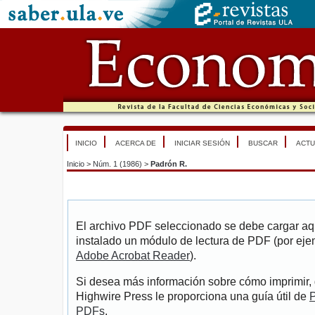
INICIO
ACERCA DE
INICIAR SESIÓN
BUSCAR
ACTU
Inicio
>
Núm. 1 (1986)
>
Padrón R.
El archivo PDF seleccionado se debe cargar aqu
instalado un módulo de lectura de PDF (por eje
Adobe Acrobat Reader
).
Si desea más información sobre cómo imprimir, 
Highwire Press le proporciona una guía útil de
P
PDFs
.