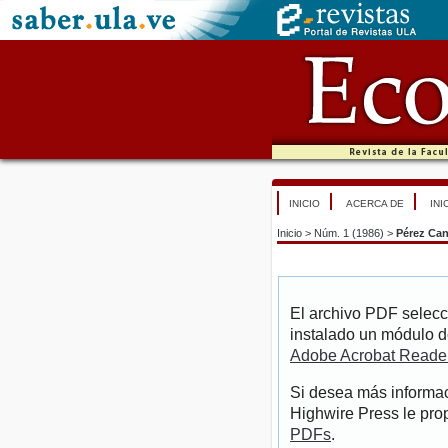
INICIO
ACERCA DE
INI
Inicio
>
Núm. 1 (1986)
>
Pérez Can
El archivo PDF selecc
instalado un módulo d
Adobe Acrobat Reade
Si desea más informac
Highwire Press le pro
PDFs
.