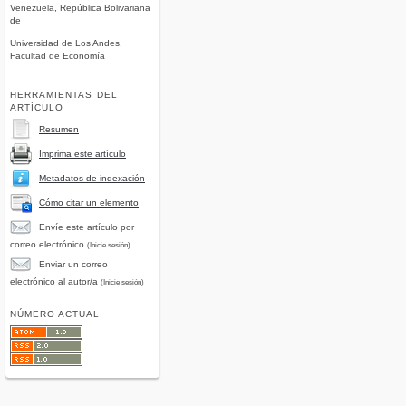
Venezuela, República Bolivariana
de
Universidad de Los Andes,
Facultad de Economía
HERRAMIENTAS DEL
ARTÍCULO
Resumen
Imprima este artículo
Metadatos de indexación
Cómo citar un elemento
Envíe este artículo por
correo electrónico
(Inicie sesión)
Enviar un correo
electrónico al autor/a
(Inicie sesión)
NÚMERO ACTUAL