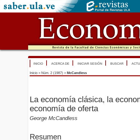
INICIO
ACERCA DE
INICIAR SESIÓN
BUSCAR
ACTU
Inicio
>
Núm. 2 (1987)
>
McCandless
La economía clásica, la econo
economía de oferta
George McCandless
Resumen