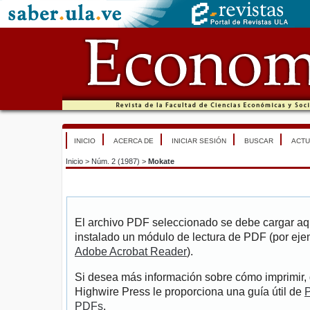
INICIO
ACERCA DE
INICIAR SESIÓN
BUSCAR
ACTU
Inicio
>
Núm. 2 (1987)
>
Mokate
El archivo PDF seleccionado se debe cargar aqu
instalado un módulo de lectura de PDF (por eje
Adobe Acrobat Reader
).
Si desea más información sobre cómo imprimir, 
Highwire Press le proporciona una guía útil de
P
PDFs
.