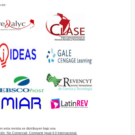
 en:
 esta revista se distribuyen bajo una
ón -No Comercial- Compartir Igual 4.0 Internacional.