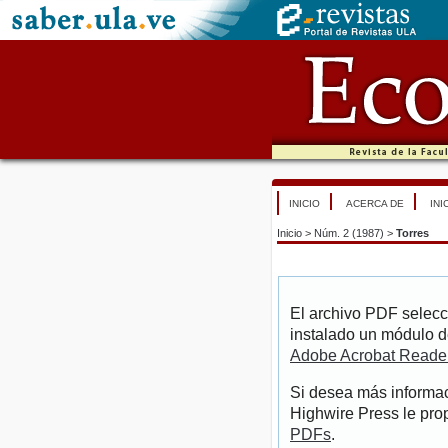
INICIO
ACERCA DE
INI
Inicio
>
Núm. 2 (1987)
>
Torres
El archivo PDF selecc
instalado un módulo d
Adobe Acrobat Reade
Si desea más informac
Highwire Press le pro
PDFs
.