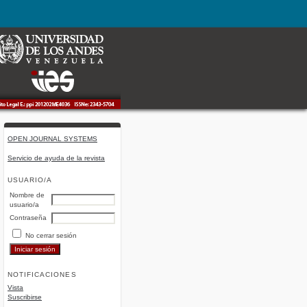
OPEN JOURNAL SYSTEMS
Servicio de ayuda de la revista
USUARIO/A
Nombre de
usuario/a
Contraseña
No cerrar sesión
NOTIFICACIONES
Vista
Suscribirse