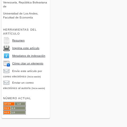
Venezuela, República Bolivariana
de
Universidad de Los Andes,
Facultad de Economía
HERRAMIENTAS DEL
ARTÍCULO
Resumen
Imprima este artículo
Metadatos de indexación
Cómo citar un elemento
Envíe este artículo por
correo electrónico
(Inicie sesión)
Enviar un correo
electrónico al autor/a
(Inicie sesión)
NÚMERO ACTUAL