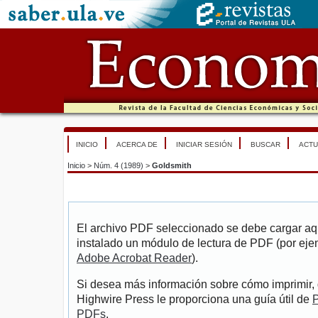
INICIO
ACERCA DE
INICIAR SESIÓN
BUSCAR
ACTU
Inicio
>
Núm. 4 (1989)
>
Goldsmith
El archivo PDF seleccionado se debe cargar aqu
instalado un módulo de lectura de PDF (por eje
Adobe Acrobat Reader
).
Si desea más información sobre cómo imprimir, 
Highwire Press le proporciona una guía útil de
P
PDFs
.