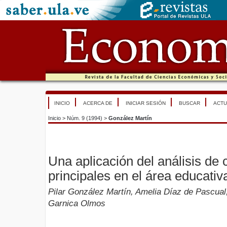
INICIO
ACERCA DE
INICIAR SESIÓN
BUSCAR
ACTU
Inicio
>
Núm. 9 (1994)
>
González Martín
Una aplicación del análisis d
principales en el área educativ
Pilar González Martín, Amelia Díaz de Pascual
Garnica Olmos