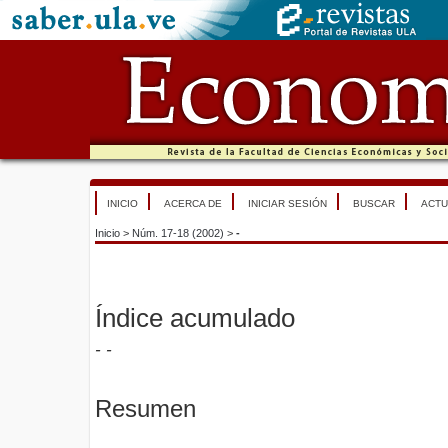
INICIO
ACERCA DE
INICIAR SESIÓN
BUSCAR
ACTU
Inicio
>
Núm. 17-18 (2002)
>
-
Índice acumulado
- -
Resumen