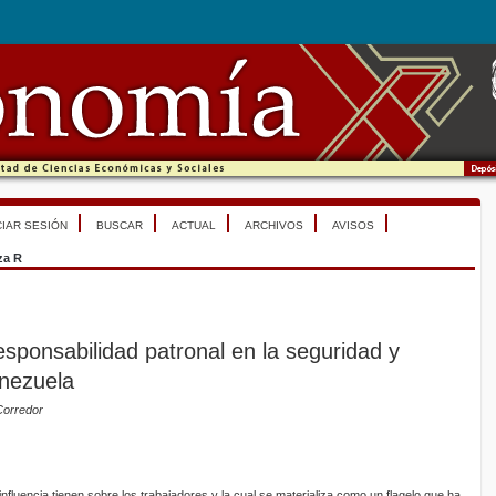
CIAR SESIÓN
BUSCAR
ACTUAL
ARCHIVOS
AVISOS
za R
esponsabilidad patronal en la seguridad y
enezuela
Corredor
fluencia tienen sobre los trabajadores y la cual se materializa como un flagelo que ha