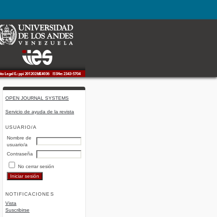
OPEN JOURNAL SYSTEMS
Servicio de ayuda de la revista
USUARIO/A
Nombre de
usuario/a
Contraseña
No cerrar sesión
NOTIFICACIONES
Vista
Suscribirse