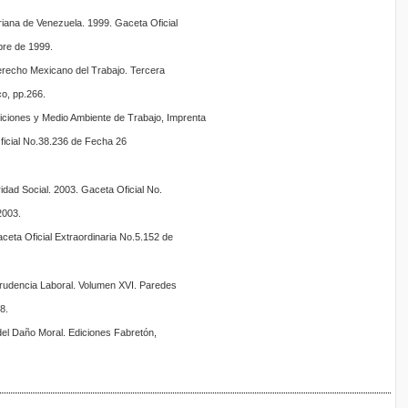
riana de Venezuela. 1999. Gaceta Oficial
bre de 1999.
recho Mexicano del Trabajo. Tercera
co, pp.266.
ciones y Medio Ambiente de Trabajo, Imprenta
ficial No.38.236 de Fecha 26
dad Social. 2003. Gaceta Oficial No.
2003.
ceta Oficial Extraordinaria No.5.152 de
sprudencia Laboral. Volumen XVI. Paredes
8.
a del Daño Moral. Ediciones Fabretón,