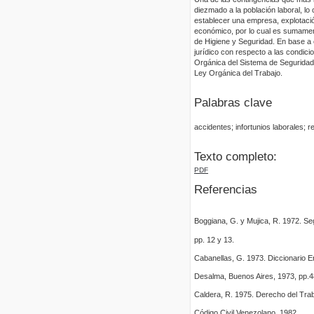
diezmado a la población laboral, lo
establecer una empresa, explotació
económico, por lo cual es sumamen
de Higiene y Seguridad. En base a 
jurídico con respecto a las condici
Orgánica del Sistema de Seguridad
Ley Orgánica del Trabajo.
Palabras clave
accidentes; infortunios laborales; 
Texto completo:
PDF
Referencias
Boggiana, G. y Mujica, R. 1972. Seg
pp. 12 y 13.
Cabanellas, G. 1973. Diccionario 
Desalma, Buenos Aires, 1973, pp.4
Caldera, R. 1975. Derecho del Traba
Código Civil Venezolano. 1982.