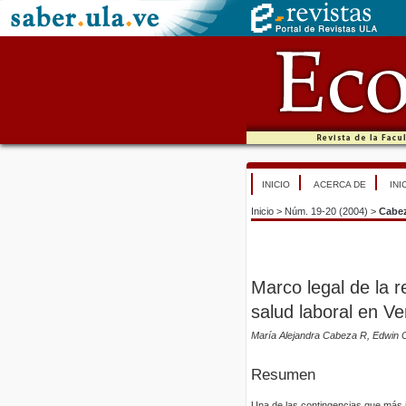
INICIO
ACERCA DE
INI
Inicio
>
Núm. 19-20 (2004)
>
Cabe
Marco legal de la r
salud laboral en V
María Alejandra Cabeza R, Edwin 
Resumen
Una de las contingencias que más in