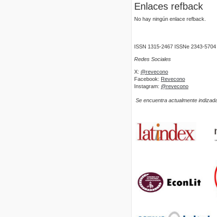
Enlaces refback
No hay ningún enlace refback.
ISSN 1315-2467 ISSNe 2343-5704
Redes Sociales
X:
@revecono
Facebook:
Revecono
Instagram:
@revecono
Se encuentra actualmente indizada