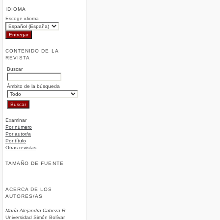
IDIOMA
Escoge idioma
CONTENIDO DE LA
REVISTA
Buscar
Ámbito de la búsqueda
Examinar
Por número
Por autor/a
Por título
Otras revistas
TAMAÑO DE FUENTE
ACERCA DE LOS
AUTORES/AS
María Alejandra Cabeza R
Universidad Simón Bolívar