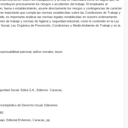
 constituyen precisamente los riesgos o accidentes del trabajo. El empleador al
n, faena o establecimiento, asume directamente los riesgos y contingencias de carácter
te importante que cumpla las normas establecidas sobre las Condiciones de Trabajo y
ello, es importante analizar las normas legales establecidas en nuestro ordenamiento
ones de trabajo y normas de higiene y seguridad industrial, como lo contenido en la Ley
 Social, Ley Orgánica de Prevención, Condiciones y Medio Ambiente de Trabajo y en la
responsabilidad patronal; daños morales; leyes
uridad Social. Edisa S.A., Editores. Caracas,
Enciclopédico de Derecho Usual. Ediciones
80.
jo. Editorial El Ateneo, Caracas, pp.