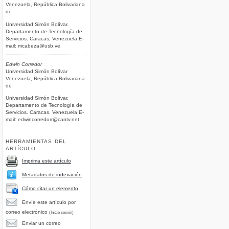
Venezuela, República Bolivariana
de
Universidad Simón Bolívar.
Departamento de Tecnología de
Servicios. Caracas, Venezuela E-
mail: mcabeza@usb.ve
Edwin Corredor
Universidad Simón Bolívar
Venezuela, República Bolivariana
de
Universidad Simón Bolívar.
Departamento de Tecnología de
Servicios. Caracas, Venezuela E-
mail: edwincorredorr@cantv.net
HERRAMIENTAS DEL
ARTÍCULO
Imprima este artículo
Metadatos de indexación
Cómo citar un elemento
Envíe este artículo por
correo electrónico
(Inicie sesión)
Enviar un correo