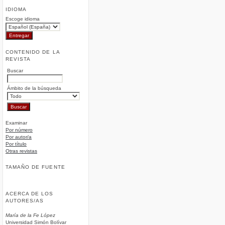
IDIOMA
Escoge idioma
CONTENIDO DE LA
REVISTA
Buscar
Ámbito de la búsqueda
Examinar
Por número
Por autor/a
Por título
Otras revistas
TAMAÑO DE FUENTE
ACERCA DE LOS
AUTORES/AS
María de la Fe López
Universidad Simón Bolívar