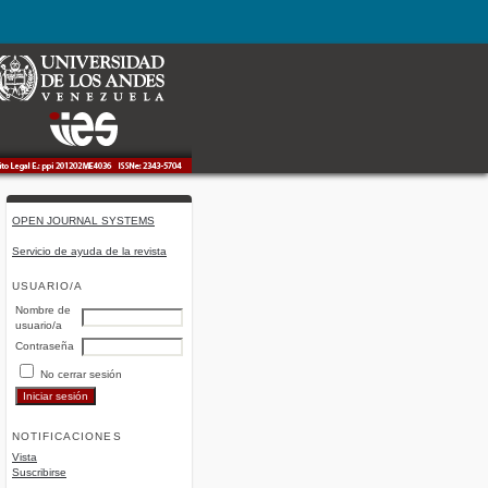
OPEN JOURNAL SYSTEMS
Servicio de ayuda de la revista
USUARIO/A
Nombre de
usuario/a
Contraseña
No cerrar sesión
NOTIFICACIONES
Vista
Suscribirse