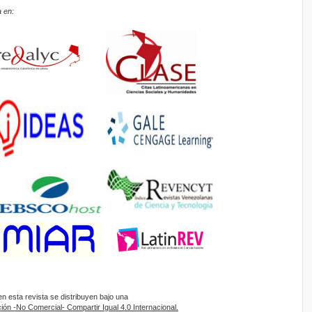
 en:
 esta revista se distribuyen bajo una
ón -No Comercial- Compartir Igual 4.0 Internacional.