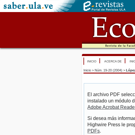
INICIO
ACERCA DE
INI
Inicio
>
Núm. 19-20 (2004)
>
Lópe
El archivo PDF selecc
instalado un módulo d
Adobe Acrobat Reade
Si desea más informac
Highwire Press le pro
PDFs
.