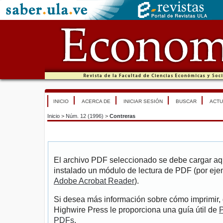
INICIO
ACERCA DE
INICIAR SESIÓN
BUSCAR
ACTU
Inicio
>
Núm. 12 (1996)
>
Contreras
El archivo PDF seleccionado se debe cargar aqu
instalado un módulo de lectura de PDF (por eje
Adobe Acrobat Reader
).
Si desea más información sobre cómo imprimir, 
Highwire Press le proporciona una guía útil de
P
PDFs
.