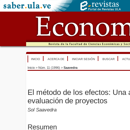
INICIO
ACERCA DE
INICIAR SESIÓN
BUSCAR
ACTU
Inicio
>
Núm. 11 (1996)
>
Saavedra
El método de los efectos: Una a
evaluación de proyectos
Sol Saavedra
Resumen