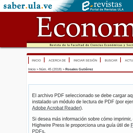
INICIO
ACERCA DE
INICIAR SESIÓN
BUSCAR
ACTU
Inicio
>
Núm. 45 (2018)
>
Rosales Gutiérrez
El archivo PDF seleccionado se debe cargar aqu
instalado un módulo de lectura de PDF (por eje
Adobe Acrobat Reader
).
Si desea más información sobre cómo imprimir, 
Highwire Press le proporciona una guía útil de
P
PDFs
.