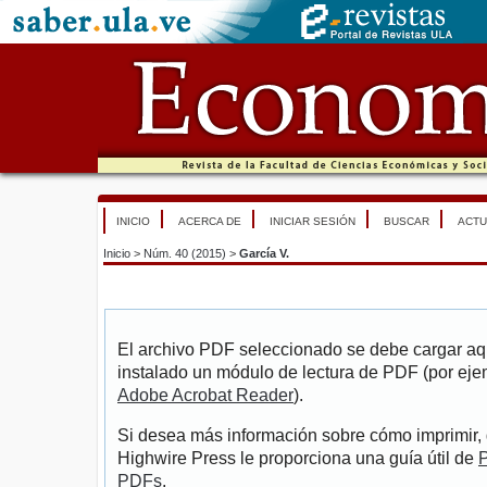
INICIO
ACERCA DE
INICIAR SESIÓN
BUSCAR
ACTU
Inicio
>
Núm. 40 (2015)
>
García V.
El archivo PDF seleccionado se debe cargar aqu
instalado un módulo de lectura de PDF (por eje
Adobe Acrobat Reader
).
Si desea más información sobre cómo imprimir, 
Highwire Press le proporciona una guía útil de
P
PDFs
.