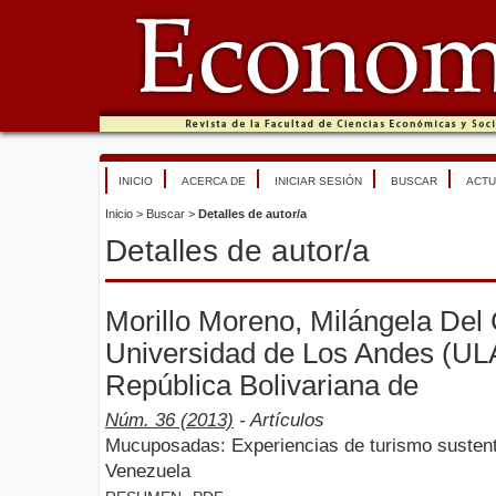
INICIO
ACERCA DE
INICIAR SESIÓN
BUSCAR
ACTU
Inicio
>
Buscar
>
Detalles de autor/a
Detalles de autor/a
Morillo Moreno, Milángela Del
Universidad de Los Andes (UL
República Bolivariana de
Núm. 36 (2013)
- Artículos
Mucuposadas: Experiencias de turismo sustent
Venezuela