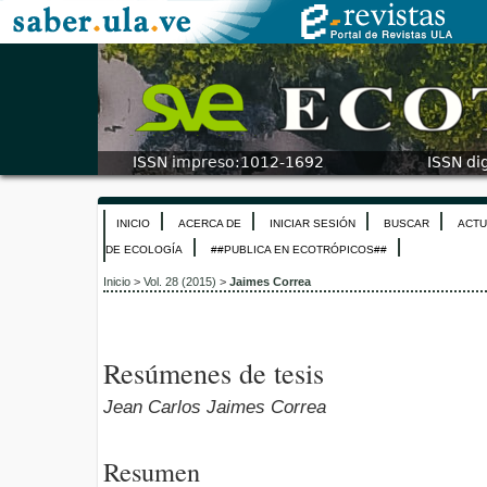
INICIO
ACERCA DE
INICIAR SESIÓN
BUSCAR
ACTU
DE ECOLOGÍA
##PUBLICA EN ECOTRÓPICOS##
Inicio
>
Vol. 28 (2015)
>
Jaimes Correa
Resúmenes de tesis
Jean Carlos Jaimes Correa
Resumen