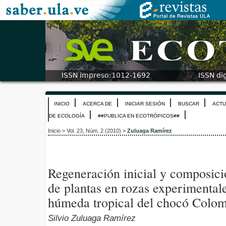
INICIO
ACERCA DE
INICIAR SESIÓN
BUSCAR
ACTU
DE ECOLOGÍA
##PUBLICA EN ECOTRÓPICOS##
Inicio
>
Vol. 23, Núm. 2 (2010)
>
Zuluaga Ramírez
Regeneración inicial y composici
de plantas en rozas experimental
húmeda tropical del chocó Colo
Silvio Zuluaga Ramírez