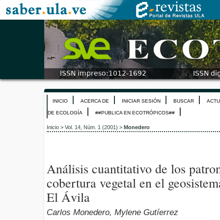
INICIO
ACERCA DE
INICIAR SESIÓN
BUSCAR
ACTU
DE ECOLOGÍA
##PUBLICA EN ECOTRÓPICOS##
Inicio
>
Vol. 14, Núm. 1 (2001)
>
Monedero
Análisis cuantitativo de los patro
cobertura vegetal en el geosiste
El Ávila
Carlos Monedero, Mylene Gutíerrez