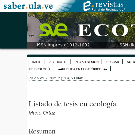
INICIO
ACERCA DE
INICIAR SESIÓN
BUSCAR
ACTU
DE ECOLOGÍA
##PUBLICA EN ECOTRÓPICOS##
Inicio
>
Vol. 7, Núm. 2 (1994)
>
Ortaz
Listado de tesis en ecología
Mario Ortaz
Resumen