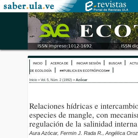
INICIO
ACERCA DE
INICIAR SESIÓN
BUSCAR
ACTU
DE ECOLOGÍA
##PUBLICA EN ECOTRÓPICOS##
Inicio
>
Vol. 5, Núm. 2 (1992)
>
Azócar
Relaciones hídricas e intercambi
especies de mangle, con mecanis
regulación de la salinidad interna
Aura Azócar, Fermin J. Rada R., Angélica Oro