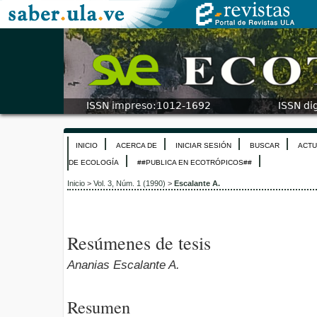
INICIO
ACERCA DE
INICIAR SESIÓN
BUSCAR
ACTU
DE ECOLOGÍA
##PUBLICA EN ECOTRÓPICOS##
Inicio
>
Vol. 3, Núm. 1 (1990)
>
Escalante A.
Resúmenes de tesis
Ananias Escalante A.
Resumen