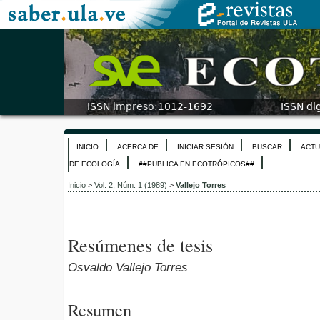
INICIO
ACERCA DE
INICIAR SESIÓN
BUSCAR
ACTU
DE ECOLOGÍA
##PUBLICA EN ECOTRÓPICOS##
Inicio
>
Vol. 2, Núm. 1 (1989)
>
Vallejo Torres
Resúmenes de tesis
Osvaldo Vallejo Torres
Resumen