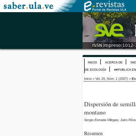
INICIO
ACERCA DE
INI
DE ECOLOGÍA
##PUBLICA E
Inicio
>
Vol. 20, Núm. 1 (2007)
>
Es
Dispersión de semill
montano
Sergio Estrada-Villegas, Jairo Pér
Resumen