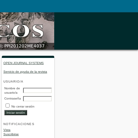
OPEN JOURNAL SYSTEMS
Servicio de ayuda de la revista
USUARIO/A
Nombre de
usuario/a
Contraseña
No cerrar sesión
NOTIFICACIONES
Vista
Suscribirse