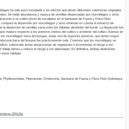
iélagos ha sido poco estudiada y los efectos que tienen diferentes coberturas vegetales
dos. Se midió abundancia y riqueza de semillas dispersadas por murciélagos y otros
acente a un cultivo jóven de eucaliptos en el Santuario de Fauna y Flora Otún-
 comparó la dispersión por murciélagos y aves teniendo en cuenta el esfuerzo de
 la dispersión de semillas varía entre los hábitats alrededor del borde. La dispersión fue
e maduro respecto a los primeros metros del cultivo y al interior del cultivo. A pesar de
 los murciélagos fuera del bosque, estas son de especies pioneras, que tienen mayor
rnitocoria fuera del bosque fue prácticamente nula. Creemos que los murciélagos se
eficio: sobrevolar áreas desprovistas de vegetación e incrementar el riesgo a ser
follaje denso y reducir el riesgo a ser depredado. En definitiva, ambas dediciones
 estos hábitats.
a; Phyllostomidae; Piperaceae; Ornitocoria; Santuario de Fauna y Flora Otún-Quimbaya;
cotropicos.20%25x