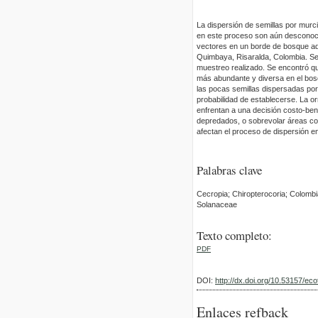
La dispersión de semillas por murc
en este proceso son aún desconoci
vectores en un borde de bosque ady
Quimbaya, Risaralda, Colombia. Se
muestreo realizado. Se encontró que
más abundante y diversa en el bosqu
las pocas semillas dispersadas por
probabilidad de establecerse. La o
enfrentan a una decisión costo-ben
depredados, o sobrevolar áreas con 
afectan el proceso de dispersión en
Palabras clave
Cecropia; Chiropterocoria; Colombi
Solanaceae
Texto completo:
PDF
DOI:
http://dx.doi.org/10.53157/e
Enlaces refback