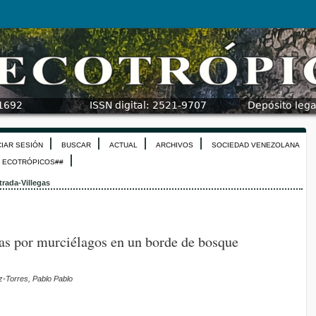
CIAR SESIÓN
BUSCAR
ACTUAL
ARCHIVOS
SOCIEDAD VENEZOLANA
N ECOTRÓPICOS##
trada-Villegas
as por murciélagos en un borde de bosque
ez-Torres, Pablo Pablo