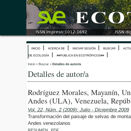
INICIO
ACERCA DE
INICIAR SESIÓN
BUSCAR
ACTU
DE ECOLOGÍA
##PUBLICA EN ECOTRÓPICOS##
Inicio
>
Buscar
>
Detalles de autor/a
Detalles de autor/a
Rodríguez Morales, Mayanín, Un
Andes (ULA), Venezuela, Repúbl
Vol. 22, Núm. 2 (2009): Julio - Diciembre 2009
Transformación del paisaje de selvas de monta
Andes venezolanos
RESUMEN
PDF