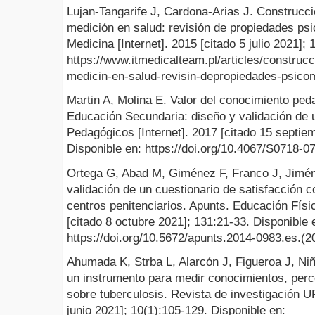
Lujan-Tangarife J, Cardona-Arias J. Construcc
medición en salud: revisión de propiedades ps
Medicina [Internet]. 2015 [citado 5 julio 2021]; 
https://www.itmedicalteam.pl/articles/construc
medicin-en-salud-revisin-depropiedades-psico
Martin A, Molina E. Valor del conocimiento ped
Educación Secundaria: diseño y validación de u
Pedagógicos [Internet]. 2017 [citado 15 septie
Disponible en: https://doi.org/10.4067/S0718
Ortega G, Abad M, Giménez F, Franco J, Jimén
validación de un cuestionario de satisfacción 
centros penitenciarios. Apunts. Educación Físic
[citado 8 octubre 2021]; 131:21-33. Disponible 
https://doi.org/10.5672/apunts.2014-0983.es.(2
Ahumada K, Strba L, Alarcón J, Figueroa J, Ni
un instrumento para medir conocimientos, perc
sobre tuberculosis. Revista de investigación U
junio 2021]; 10(1):105-129. Disponible en: