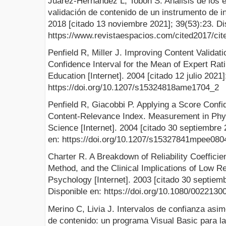
Juárez-Hernández L, Tobón S. Análisis de los e
validación de contenido de un instrumento de in
2018 [citado 13 noviembre 2021]; 39(53):23. Di
https://www.revistaespacios.com/cited2017/cit
Penfield R, Miller J. Improving Content Valida
Confidence Interval for the Mean of Expert Ra
Education [Internet]. 2004 [citado 12 julio 2021
https://doi.org/10.1207/s15324818ame1704_2
Penfield R, Giacobbi P. Applying a Score Confid
Content-Relevance Index. Measurement in Phy
Science [Internet]. 2004 [citado 30 septiembre 
en: https://doi.org/10.1207/s15327841mpee080
Charter R. A Breakdown of Reliability Coefficie
Method, and the Clinical Implications of Low Rel
Psychology [Internet]. 2003 [citado 30 septiem
Disponible en: https://doi.org/10.1080/002213
Merino C, Livia J. Intervalos de confianza asimé
de contenido: un programa Visual Basic para la