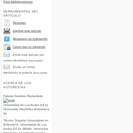
Para bibliotecarios/as
HERRAMIENTAS DEL
ARTÍCULO
Resumen
Imprima este artículo
Metadatos de indexación
Cómo citar un elemento
Envíe este artículo por
correo electrónico
(Inicie sesión)
Enviar un correo
electrónico al autor/a
(Inicie sesión)
ACERCA DE LOS
AUTORES/AS
Fabiola Gamboa Ricciardiello
Universidad de Los Andes (ULA)
Venezuela, República Bolivariana
de
Técnico Superior Universitario en
Enfermería, Universidad de Los
Andes (ULA), Mérida- Venezuela.
Diplomada en Instrumentación