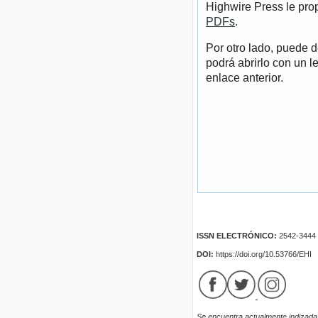
Highwire Press le pro
PDFs
.
Por otro lado, puede 
podrá abrirlo con un l
enlace anterior.
ISSN ELECTRÓNICO:
2542-3444
DOI:
https://doi.org/10.53766/EHI
Se encuentra actualmente indizada