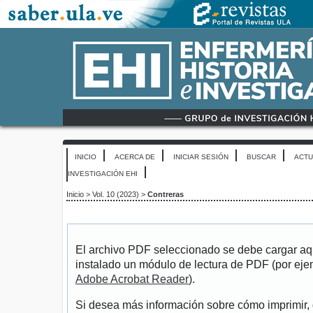
INICIO
ACERCA DE
INICIAR SESIÓN
BUSCAR
ACTU
INVESTIGACIÓN EHI
Inicio
>
Vol. 10 (2023)
>
Contreras
El archivo PDF seleccionado se debe cargar aqu
instalado un módulo de lectura de PDF (por eje
Adobe Acrobat Reader
).
Si desea más información sobre cómo imprimir, 