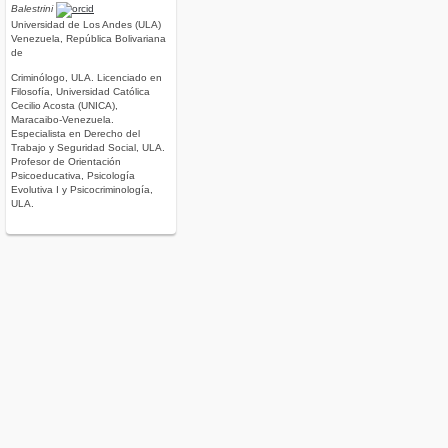
Balestrini
Universidad de Los Andes (ULA)
Venezuela, República Bolivariana
de
Criminólogo, ULA. Licenciado en
Filosofía, Universidad Católica
Cecilio Acosta (UNICA),
Maracaibo-Venezuela.
Especialista en Derecho del
Trabajo y Seguridad Social, ULA.
Profesor de Orientación
Psicoeducativa, Psicología
Evolutiva I y Psicocriminología,
ULA.