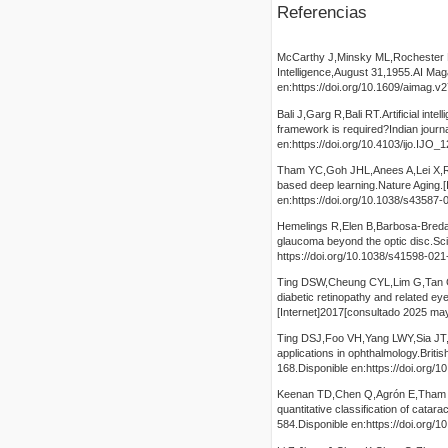
Referencias
McCarthy J,Minsky ML,Rochester N
Intelligence,August 31,1955.AI Mag
en:https://doi.org/10.1609/aimag.v
Bali J,Garg R,Bali RT.Artificial int
framework is required?Indian journ
en:https://doi.org/10.4103/ijo.IJO_
Tham YC,Goh JHL,Anees A,Lei X,Rim 
based deep learning.Nature Aging.
en:https://doi.org/10.1038/s43587
Hemelings R,Elen B,Barbosa-Breda
glaucoma beyond the optic disc.Sci
https://doi.org/10.1038/s41598-02
Ting DSW,Cheung CYL,Lim G,Tan GS
diabetic retinopathy and related ey
[Internet]2017[consultado 2025 may
Ting DSJ,Foo VH,Yang LWY,Sia JT,Ang
applications in ophthalmology.Brit
168.Disponible en:https://doi.org/
Keenan TD,Chen Q,Agrón E,Tham Y
quantitative classification of cata
584.Disponible en:https://doi.org/1