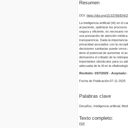
Resumen
DOI:
https://doi.org/10.53766/EHI/
La inteligencia artificial (IA) en e
al paciente, optimizar los proceso
segura y eficiente, es necesario re
una prestación de atención médica d
transparencia. Dada la importancia
privacidad asociados con la recopil
decisiones sanitarias puede verse 
tiene el potencial de aumentar el 
demuestra el cribado de la retinopat
importantes obstáculos para su ado
adecuada de la IA en la oftalmologí
Recibido: 03/7/2025 - Aceptado: 
Fecha de Publicación:07-11-2025
Palabras clave
Desafíos; Inteligencia artificial; Me
Texto completo:
PDF