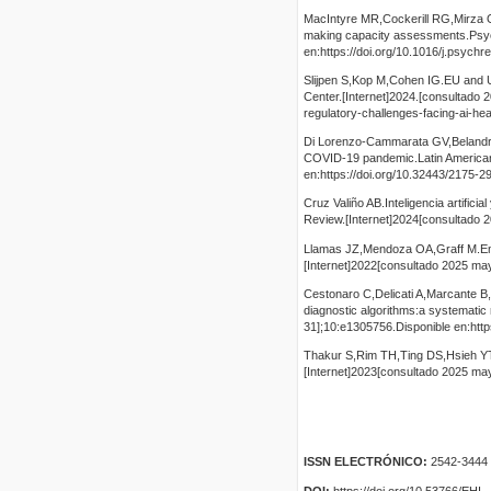
MacIntyre MR,Cockerill RG,Mirza OF,
making capacity assessments.Psych
en:https://doi.org/10.1016/j.psych
Slijpen S,Kop M,Cohen IG.EU and U
Center.[Internet]2024.[consultado 
regulatory-challenges-facing-ai-hea
Di Lorenzo-Cammarata GV,Belandria-
COVID-19 pandemic.Latin American 
en:https://doi.org/10.32443/2175-
Cruz Valiño AB.Inteligencia artifici
Review.[Internet]2024[consultado 2
Llamas JZ,Mendoza OA,Graff M.Enfoq
[Internet]2022[consultado 2025 mayo
Cestonaro C,Delicati A,Marcante B,Ca
diagnostic algorithms:a systematic
31];10:e1305756.Disponible en:http
Thakur S,Rim TH,Ting DS,Hsieh YT,Kim
[Internet]2023[consultado 2025 ma
ISSN ELECTRÓNICO:
2542-3444
DOI:
https://doi.org/10.53766/EHI