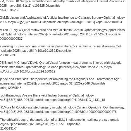
Jones DB.Surgical simulation:virtual reality to artificial intelligence.Current Problems in
 2025 mayo 28]; 61(11):e101625.Disponible
g.2024.101625
.Evolution and Applications of Artificial Intelligence to Cataract Surgery.Ophthalmology
 2025 mayo 28];2(3):e100164.Disponible en:https://doi.org/10.1016/j.xops.2022.100164
,Teo ZL,Ng WY,et al.Metaverse and Virtual Health Care in Ophthalmology:Opportunities
l of Ophthalmology.[Internet]2022[consultado 2025 mayo 28];11(3):237-246.Disponible
000000000000537
rning for precision medicine:guiding laser therapy in ischemic retinal diseases.Cell
onsultado 2025 mayo 28];4(10):e101239.Disponible
2023.101239
Brigell M,Chong V,Davis Q,et al.Visual function measurements in eyes with diabetic
available measures.Ophthalmology Science.[Internet]2024[consultado 2025 mayo
ps://doi.org/10.1016/j.xops.2024.100519
lligence and Precision Therapeutics for Advancing the Diagnosis and Treatment of Age-
ngineering.[Internet]2025[consultado 2025 mayo 31];12(5):e548.Disponible
neering12050548
phthalmology:Are we there yet? Indian Journal of Ophthalmology.
o 31];67(7):988-994.Disponible en:https://doi.org/10.4103/ijo.IJO_1131_18
,Mura M.Robotic-assisted surgery in ophthalmology.Current Opinion in Ophthalmology.
yo 31];29(3):248-253.Disponible en:https://doi.org/10.1097/ICU.0000000000000476
ethical issues of the application of artificial intelligence in healthcare:a systematic
rnet]2022[consultado 2025 mayo 31];2:539-551.Disponible
-021-00131-7