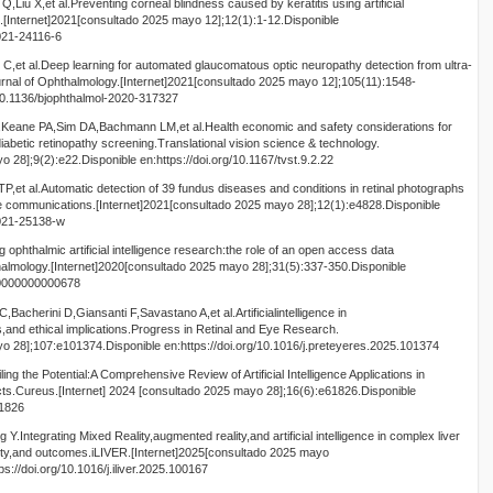
Liu X,et al.Preventing corneal blindness caused by keratitis using artificial
.[Internet]2021[consultado 2025 mayo 12];12(1):1-12.Disponible
-021-24116-6
C,et al.Deep learning for automated glaucomatous optic neuropathy detection from ultra-
ournal of Ophthalmology.[Internet]2021[consultado 2025 mayo 12];105(11):1548-
/10.1136/bjophthalmol-2020-317327
Keane PA,Sim DA,Bachmann LM,et al.Health economic and safety considerations for
in diabetic retinopathy screening.Translational vision science & technology.
 28];9(2):e22.Disponible en:https://doi.org/10.1167/tvst.9.2.22
TP,et al.Automatic detection of 39 fundus diseases and conditions in retinal photographs
e communications.[Internet]2021[consultado 2025 mayo 28];12(1):e4828.Disponible
-021-25138-w
g ophthalmic artificial intelligence research:the role of an open access data
halmology.[Internet]2020[consultado 2025 mayo 28];31(5):337-350.Disponible
000000000000678
cherini D,Giansanti F,Savastano A,et al.Artificialintelligence in
and ethical implications.Progress in Retinal and Eye Research.
o 28];107:e101374.Disponible en:https://doi.org/10.1016/j.preteyeres.2025.101374
 the Potential:A Comprehensive Review of Artificial Intelligence Applications in
s.Cureus.[Internet] 2024 [consultado 2025 mayo 28];16(6):e61826.Disponible
61826
Integrating Mixed Reality,augmented reality,and artificial intelligence in complex liver
ety,and outcomes.iLIVER.[Internet]2025[consultado 2025 mayo
s://doi.org/10.1016/j.iliver.2025.100167