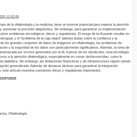
2025.12.02.05
l campo de la oftalmología y la medicina, tiene un enorme potencial para mejorar la atención
s y aumentar la precisión diagnóstica. Sin embargo, para garantizar su implementación
solver problemas tecnológicos, éticos y regulatorios. El sesgo de la IA puede resultar en
esigual, y el "problema de la caja negra" plantea dudas sobre la confianza y la
 de los grandes conjuntos de datos de imágenes en oftalmología, los problemas de
ación y la seguridad de los datos son particularmente significativos. Además, la toma de
amenazada por errores generados por la IA. A pesar de los obstáculos, esta tecnología
acceso a la atención oftalmológica, especialmente en zonas desfavorecidas, como lo
ía diabética. Sin embargo, las limitaciones financieras y de infraestructura siguen siendo
pción generalizada. Además de destacar tácticas para garantizar la integración
a, este artículo examina cuestiones éticas y regulatorias importantes.
23/07/2025
dicina; Oftalmología