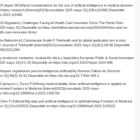
Appel JM.Ethical considerations for the use of artificial intelligence in medical decision-
iatry research.[Internet]2023[consultado 2025 mayo 31];328:e115466.Disponible
res.2023.115466
S Regulatory Challenges Facing AI Health Care Innovator Firms.The Petrie-Flom
2025 mayo 31].Disponible en:https://petrieflom.law.harvard.edu/2024/04/04/eu-and-us-
lth-care-innovator-firms/
Balestrini AJ,Cammarata-Scalisi F.Telehealth and its global application pre to post
Journal of Telehealth.[Internet]2021[consultado 2025 mayo 31];8(1):69-86.Disponible
2990(2021)384
al y productos sanitarios: evaluación ética y biojurídica.European Public & Social Innovation
025 mayo 31];9:1-20.Disponible en:https://doi.org/10.31637/epsir-2024-896
ues regulatorios para la inteligencia artificial(IA).Revista Chilena de Derecho.
 31];49(3):31-62.Disponible en:https://dx.doi.org/10.7764/r.493.2
enazzo L,Tozzo P.Defining medical liability when artificial intelligence is applied on
 review.Frontiers in Medicine.[Internet]2023[consultado 2025 mayo
s://doi.org/10.3389/fme d.2023.1305756
 TI.Editorial:Big data and artificial intelligence in ophthalmology.Frontiers in Medicine.
yo 31];10:e1145522.Disponible en:https://doi.org/10.3389/fmed.2023.1145522