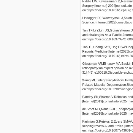
Riddle EW, Kewalramani D,Narayan M,
Surgery.[Internet] 2024[consultado
en:https://doi.org/10.1016/j.cpsur
Lindegger DJ,Wawrzynski J,Saleh GM
Science.[Internet] 2022[consultado
Tan TF,Li Y,Lim JS,Gunasekeran DV
and challenges.Asia-Pacific Journa
en:https://doi.org/10.1097/APO.0
Tan TF,Chang SYH,Ting DSW.Deep lea
Reports Medicine.[Internet]2023[c
en:https://doi.org/10.1016/j.xcrm.
Glassman AR,Elmasry MA,Baskin DE,
retinopathy:an expert opinion on 
31];4(5):e100519.Disponible en:htt
Wang MH.Integrating Artificial Inte
Related Macular Degeneration.Bioe
en:https://doi.org/10.3390/bioengi
Pandey SK,Sharma V.Robotics and o
[Internet]2019[consultado 2025 may
de Smet MD,Naus GJL,Faridpooya K
[Internet]2018[consultado 2025 ma
Karimian G,Petelos E,Evers SMAA.The 
scoping review.AI and Ethics.[Inte
en:https://doi.org/10.1007/s43681