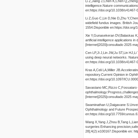
Li Z,Jiang J,Chen K,Chen Q,Zheng Q,
intelligence.Nature communications
en:https://doi.org/10.1038/s41467
Li Z,Guo C,Lin D,Nie D,Zhu Y,Chen 
widefield fundus images. British J
1554.Disponible en:https://doi.org
Xie Y,Gunasekeran DV,Balaskas K,
artificial intelligence applications 
[Internet]2020[consultado 2025 mayo
Cen LP,Ji J,Lin JW,Ju ST,Lin HJ,Li 
using deep neural networks. Natur
en:https://doi.org/10.1038/s41467
Kras A,Celi LA,Miller JB.Acceleratin
repository.Current Opinion in Opht
en:https://doi.org/10.1097/ICU.0
Savastano MC,Rizzo C,Fossataro C,Ba
ophthalmology:Progress,challenges,
[Internet]2025[consultado 2025 may
Swaminathan U,Daigavane S.Unveiling
Ophthalmology and Future Prospect
en:https://doi.org/10.7759/cureus.
Wang X,Yang J,Zhou B,Tang L,Liang Y.
surgeries:Enhancing precision,saf
28];4(2):e100167.Disponible en: http