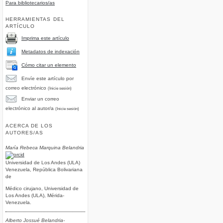
Para bibliotecarios/as
HERRAMIENTAS DEL
ARTÍCULO
Imprima este artículo
Metadatos de indexación
Cómo citar un elemento
Envíe este artículo por
correo electrónico
(Inicie sesión)
Enviar un correo
electrónico al autor/a
(Inicie sesión)
ACERCA DE LOS
AUTORES/AS
María Rebeca Marquina Belandria
Universidad de Los Andes (ULA)
Venezuela, República Bolivariana
de
Médico cirujano, Universidad de
Los Andes (ULA), Mérida-
Venezuela.
Alberto Jossué Belandria-