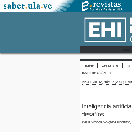
INICIO
ACERCA DE
INI
INVESTIGACIÓN EHI
Inicio
>
Vol. 12, Núm. 2 (2025)
>
Ma
Inteligencia artific
desafíos
María Rebeca Marquina Belandria, A