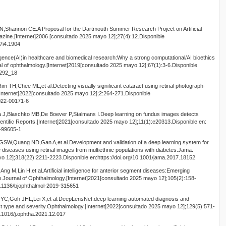
,Shannon CE.A Proposal for the Dartmouth Summer Research Project on Artificial
azine.[Internet]2006 [consultado 2025 mayo 12];27(4):12.Disponible
27i4.1904
elligence(AI)in healthcare and biomedical research:Why a strong computational/AI bioethics
al of ophthalmology.[Internet]2019[consultado 2025 mayo 12];67(1):3-6.Disponible
1292_18
TH,Chee ML,et al.Detecting visually significant cataract using retinal photograph-
[Internet]2022[consultado 2025 mayo 12];2:264-271.Disponible
-022-00171-6
 J,Blaschko MB,De Boever P,Stalmans I.Deep learning on fundus images detects
entific Reports.[Internet]2021[consultado 2025 mayo 12];11(1):e20313.Disponible en:
1-99605-1
W,Quang ND,Gan A,et al.Development and validation of a deep learning system for
e diseases using retinal images from multiethnic populations with diabetes.Jama.
o 12];318(22):2211-2223.Disponible en:https://doi.org/10.1001/jama.2017.18152
 M,Lin H,et al.Artificial intelligence for anterior segment diseases:Emerging
ish Journal of Ophthalmology.[Internet]2021[consultado 2025 mayo 12];105(2):158-
10.1136/bjophthalmol-2019-315651
C,Goh JHL,Lei X,et al.DeepLensNet:deep learning automated diagnosis and
ract type and severity.Ophthalmology.[Internet]2022[consultado 2025 mayo 12];129(5):571-
0.1016/j.ophtha.2021.12.017