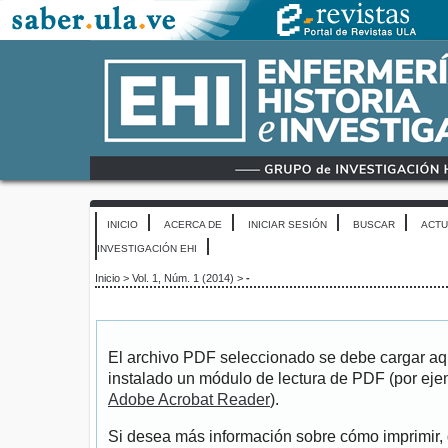
INICIO
ACERCA DE
INICIAR SESIÓN
BUSCAR
ACTU
INVESTIGACIÓN EHI
Inicio
>
Vol. 1, Núm. 1 (2014)
>
-
El archivo PDF seleccionado se debe cargar aqu
instalado un módulo de lectura de PDF (por eje
Adobe Acrobat Reader
).
Si desea más información sobre cómo imprimir, 