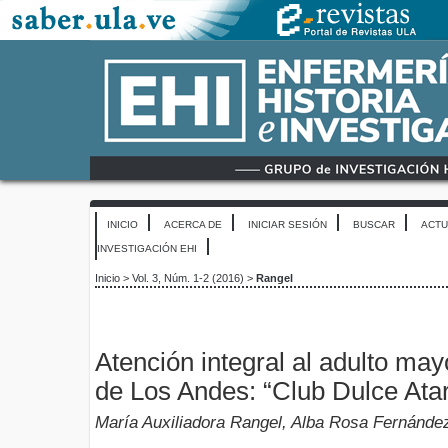
INICIO
ACERCA DE
INICIAR SESIÓN
BUSCAR
ACTU
INVESTIGACIÓN EHI
Inicio
>
Vol. 3, Núm. 1-2 (2016)
>
Rangel
Atención integral al adulto may
de Los Andes: “Club Dulce Ata
María Auxiliadora Rangel, Alba Rosa Fernánde