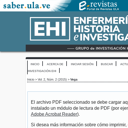
INICIO
ACERCA DE
INICIAR SESIÓN
BUSCAR
ACTU
INVESTIGACIÓN EHI
Inicio
>
Vol. 2, Núm. 2 (2015)
>
Vega
El archivo PDF seleccionado se debe cargar aqu
instalado un módulo de lectura de PDF (por eje
Adobe Acrobat Reader
).
Si desea más información sobre cómo imprimir, 