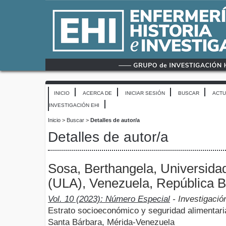
INICIO
ACERCA DE
INICIAR SESIÓN
BUSCAR
ACTU
INVESTIGACIÓN EHI
Inicio
>
Buscar
>
Detalles de autor/a
Detalles de autor/a
Sosa, Berthangela, Universida
(ULA), Venezuela, República B
Vol. 10 (2023): Número Especial
- Investigació
Estrato socioeconómico y seguridad alimentari
Santa Bárbara, Mérida-Venezuela