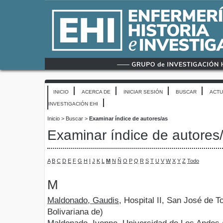
INICIO
ACERCA DE
INICIAR SESIÓN
BUSCAR
ACTU
INVESTIGACIÓN EHI
Inicio
>
Buscar
>
Examinar índice de autores/as
Examinar índice de autores
A
B
C
D
E
F
G
H
I
J
K
L
M
N
Ñ
O
P
Q
R
S
T
U
V
W
X
Y
Z
Todo
M
Maldonado, Gaudis
, Hospital II, San José de 
Bolivariana de)