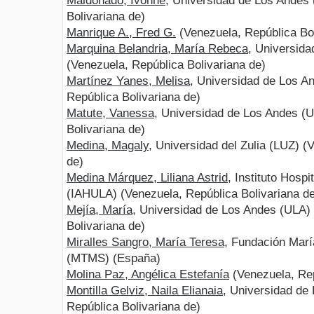
Maldonado, Ivonne
, Universidad de Los Andes
Bolivariana de)
Manrique A., Fred G.
(Venezuela, República Bol
Marquina Belandria, María Rebeca
, Universid
(Venezuela, República Bolivariana de)
Martínez Yanes, Melisa
, Universidad de Los A
República Bolivariana de)
Matute, Vanessa
, Universidad de Los Andes (
Bolivariana de)
Medina, Magaly
, Universidad del Zulia (LUZ) (
de)
Medina Márquez, Liliana Astrid
, Instituto Hosp
(IAHULA) (Venezuela, República Bolivariana d
Mejía, María
, Universidad de Los Andes (ULA)
Bolivariana de)
Miralles Sangro, María Teresa
, Fundación Marí
(MTMS) (España)
Molina Paz, Angélica Estefanía
(Venezuela, Rep
Montilla Gelviz, Naila Elianaia
, Universidad de
República Bolivariana de)