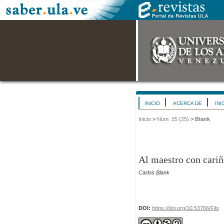
INICIO
ACERCA DE
INI
Inicio
>
Núm. 25 (25)
>
Blank
Al maestro con cari
Carlos Blank
DOI:
https://doi.org/10.53766/Filo