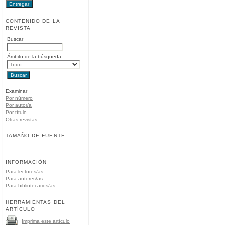
CONTENIDO DE LA
REVISTA
Buscar
Ámbito de la búsqueda
Examinar
Por número
Por autor/a
Por título
Otras revistas
TAMAÑO DE FUENTE
INFORMACIÓN
Para lectores/as
Para autores/as
Para bibliotecarios/as
HERRAMIENTAS DEL
ARTÍCULO
Imprima este artículo