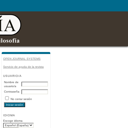
OPEN JOURNAL SYSTEMS
Servicio de ayuda de la revista
USUARIO/A
Nombre de
usuario/a
Contraseña
No cerrar sesión
IDIOMA
Escoge idioma