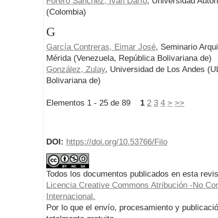
Forero Sánchez, Iván Darío
, Universidad Aut
(Colombia)
G
García Contreras, Eimar José
, Seminario Arq
Mérida (Venezuela, República Bolivariana de)
González, Zulay
, Universidad de Los Andes (U
Bolivariana de)
Elementos 1 - 25 de 89
1
2
3
4
>
>>
DOI:
https://doi.org/10.53766/Filo
Todos los documentos publicados en esta revis
Licencia Creative Commons Atribución -No Com
Internacional.
Por lo que el envío, procesamiento y publicació