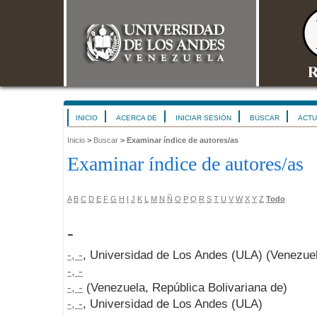
INICIO
ACERCA DE
INICIAR SESIÓN
BUSCAR
ACTU
Inicio
>
Buscar
>
Examinar índice de autores/as
Examinar índice de autores/as
A
B
C
D
E
F
G
H
I
J
K
L
M
N
Ñ
O
P
Q
R
S
T
U
V
W
X
Y
Z
Todo
-
-, -
, Universidad de Los Andes (ULA) (Venezuel
-, -
-, -
(Venezuela, República Bolivariana de)
-, -
, Universidad de Los Andes (ULA)