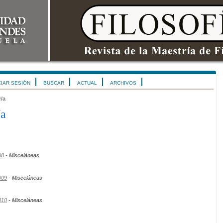
CIAR SESIÓN
BUSCAR
ACTUAL
ARCHIVOS
r/a
/a
08
- Misceláneas
009
- Misceláneas
010
- Misceláneas