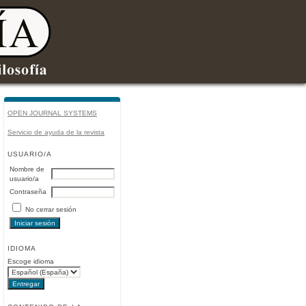
OPEN JOURNAL SYSTEMS
Servicio de ayuda de la revista
USUARIO/A
Nombre de
usuario/a
Contraseña
No cerrar sesión
IDIOMA
Escoge idioma