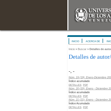
INICIO
ACERCA DE
INI
Inicio
>
Buscar
>
Detalles de auto
Detalles de autor
-, -
Núm. 19 (19): Enero-Diciembre 20
Índice acumulado
DETALLES
PDF
Núm. 20 (20): Enero - Diciembre 2
Índice acumulado
DETALLES
PDF
Núm. 21 (21): Enero - Diciembre 2
Índice Acumulado
DETALLES
PDF