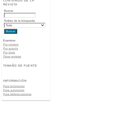
CONTENIDO DE LA
REVISTA
Buscar
Ámbito de la búsqueda
Examinar
Por número
Por autor/a
Por título
Otras revistas
TAMAÑO DE FUENTE
INFORMACIÓN
Para lectores/as
Para autores/as
Para bibliotecarios/as