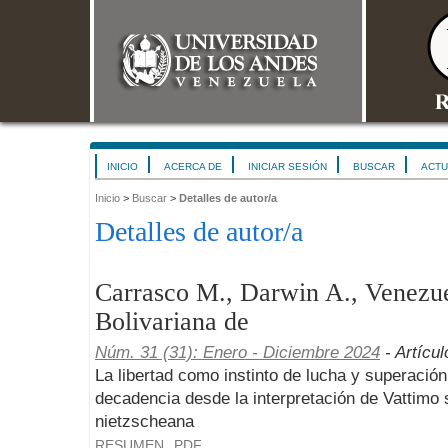
INICIO
ACERCA DE
INICIAR SESIÓN
BUSCAR
ACTU
Inicio
>
Buscar
>
Detalles de autor/a
Detalles de autor/a
Carrasco M., Darwin A., Venezue
Bolivariana de
Núm. 31 (31): Enero - Diciembre 2024
- Artícul
La libertad como instinto de lucha y superación 
decadencia desde la interpretación de Vattimo 
nietzscheana
RESUMEN
PDF