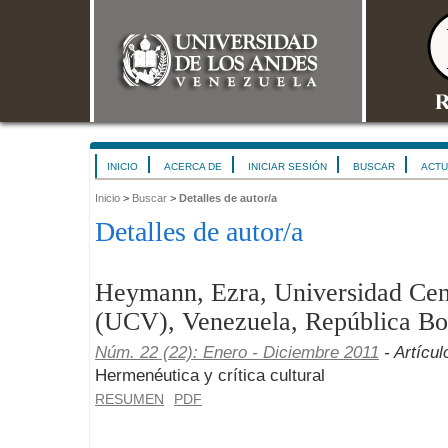
INICIO
ACERCA DE
INICIAR SESIÓN
BUSCAR
ACTU
Inicio
>
Buscar
>
Detalles de autor/a
Detalles de autor/a
Heymann, Ezra, Universidad Cen
(UCV), Venezuela, República Bol
Núm. 22 (22): Enero - Diciembre 2011
- Artícul
Hermenéutica y crítica cultural
RESUMEN
PDF