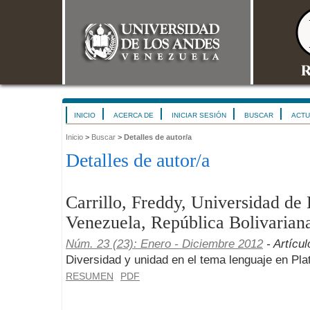
INICIO
ACERCA DE
INICIAR SESIÓN
BUSCAR
ACTU
Inicio
>
Buscar
>
Detalles de autor/a
Detalles de autor/a
Carrillo, Freddy, Universidad d
Venezuela, República Bolivarian
Núm. 23 (23): Enero - Diciembre 2012
- Artícul
Diversidad y unidad en el tema lenguaje en Pla
RESUMEN
PDF