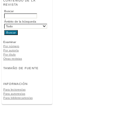
CONTENIDO DE LA
REVISTA
Buscar
Ámbito de la búsqueda
Examinar
Por número
Por autor/a
Por título
Otras revistas
TAMAÑO DE FUENTE
INFORMACIÓN
Para lectores/as
Para autores/as
Para bibliotecarios/as