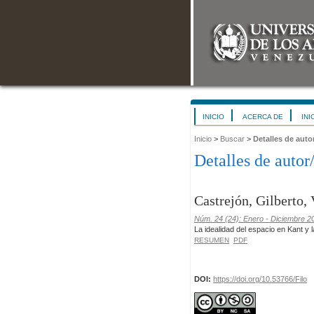
INICIO
ACERCA DE
INI
Inicio
>
Buscar
>
Detalles de auto
Detalles de autor
Castrejón, Gilberto,
Núm. 24 (24): Enero - Diciembre 2
La idealidad del espacio en Kant y 
RESUMEN
PDF
DOI:
https://doi.org/10.53766/Filo