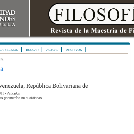
CIAR SESIÓN
BUSCAR
ACTUAL
ARCHIVOS
r/a
/a
 Venezuela, República Bolivariana de
013
- Artículos
las geometrías no euclidianas