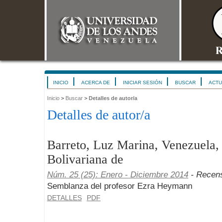
INICIO
ACERCA DE
INICIAR SESIÓN
BUSCAR
ACTU
Inicio
>
Buscar
>
Detalles de autor/a
Detalles de autor/a
Barreto, Luz Marina, Venezuela,
Bolivariana de
Núm. 25 (25): Enero - Diciembre 2014
- Recen
Semblanza del profesor Ezra Heymann
DETALLES
PDF