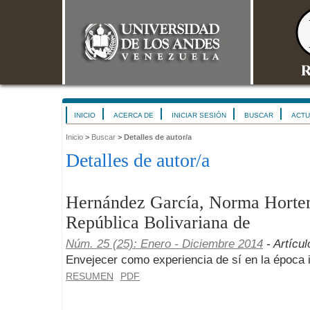
INICIO
ACERCA DE
INICIAR SESIÓN
BUSCAR
ACTU
Inicio
>
Buscar
>
Detalles de autor/a
Detalles de autor/a
Hernández García, Norma Horten
República Bolivariana de
Núm. 25 (25): Enero - Diciembre 2014
- Artícul
Envejecer como experiencia de sí en la época 
RESUMEN
PDF