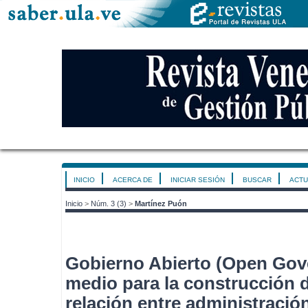
INICIO
ACERCA DE
INICIAR SESIÓN
BUSCAR
ACTU
Inicio
>
Núm. 3 (3)
>
Martínez Puón
Gobierno Abierto (Open Go
medio para la construcción 
relación entre administració