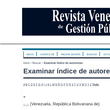
INICIO
ACERCA DE
INICIAR SESIÓN
BUSCAR
ACTU
Inicio
>
Buscar
>
Examinar índice de autores/as
Examinar índice de autore
A
B
C
D
E
F
G
H
I
J
K
L
M
N
Ñ
O
P
Q
R
S
T
U
V
W
X
Y
Z
Todo
-
-, -
(Venezuela, República Bolivariana de)