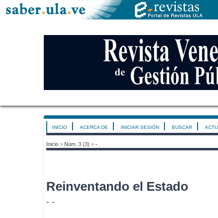
INICIO
ACERCA DE
INICIAR SESIÓN
BUSCAR
ACTU
Inicio
>
Núm. 3 (3)
>
-
Reinventando el Estado
- -