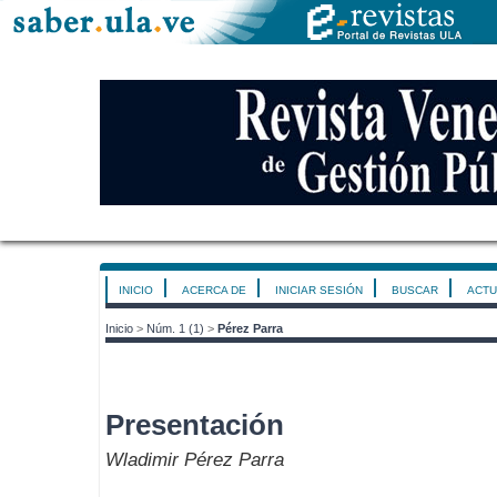
INICIO
ACERCA DE
INICIAR SESIÓN
BUSCAR
ACTU
Inicio
>
Núm. 1 (1)
>
Pérez Parra
Presentación
Wladimir Pérez Parra