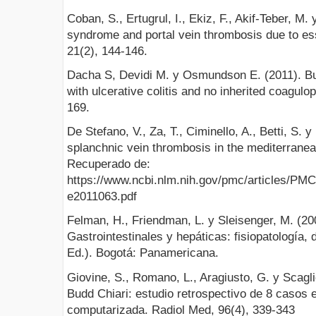
Coban, S., Ertugrul, I., Ekiz, F., Akif-Teber, M.
syndrome and portal vein thrombosis due to ess
21(2), 144-146.
Dacha S, Devidi M. y Osmundson E. (2011). Bu
with ulcerative colitis and no inherited coagulo
169.
De Stefano, V., Za, T., Ciminello, A., Betti, S. 
splanchnic vein thrombosis in the mediterranea
Recuperado de:
https://www.ncbi.nlm.nih.gov/pmc/articles/PMC
e2011063.pdf
Felman, H., Friendman, L. y Sleisenger, M. (2
Gastrointestinales y hepáticas: fisiopatología, 
Ed.). Bogotá: Panamericana.
Giovine, S., Romano, L., Aragiusto, G. y Scagl
Budd Chiari: estudio retrospectivo de 8 casos
computarizada. Radiol Med, 96(4), 339-343