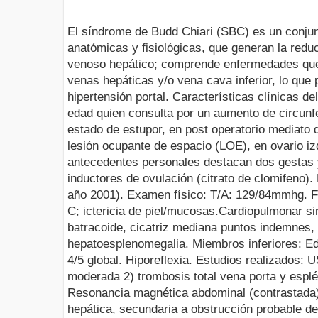
El síndrome de Budd Chiari (SBC) es un conju
anatómicas y fisiológicas, que generan la reduc
venoso hepático; comprende enfermedades que 
venas hepáticas y/o vena cava inferior, lo que
hipertensión portal. Características clínicas d
edad quien consulta por un aumento de circunf
estado de estupor, en post operatorio mediato 
lesión ocupante de espacio (LOE), en ovario i
antecedentes personales destacan dos gestas y
inductores de ovulación (citrato de clomifeno). 
año 2001). Examen físico: T/A: 129/84mmhg. FC
C; ictericia de piel/mucosas.Cardiopulmonar s
batracoide, cicatriz mediana puntos indemnes, 
hepatoesplenomegalia. Miembros inferiores: E
4/5 global. Hiporeflexia. Estudios realizados:
moderada 2) trombosis total vena porta y esplé
Resonancia magnética abdominal (contrastada)
hepática, secundaria a obstrucción probable de