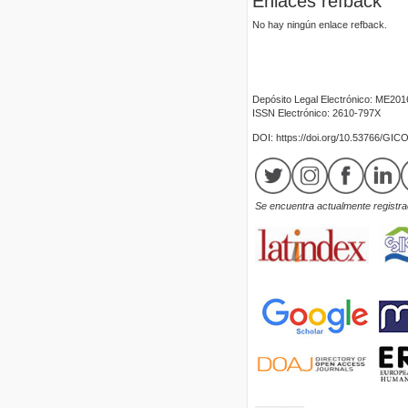
Enlaces refback
No hay ningún enlace refback.
Depósito Legal Electrónico: ME20
ISSN Electrónico: 2610-797X
DOI: https://doi.org/10.53766/GIC
Se encuentra actualmente registrad