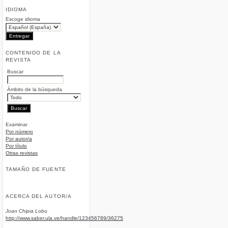
IDIOMA
Escoge idioma
CONTENIDO DE LA
REVISTA
Buscar
Ámbito de la búsqueda
Examinar
Por número
Por autor/a
Por título
Otras revistas
TAMAÑO DE FUENTE
ACERCA DEL AUTOR/A
Joan Chipia Lobo
http://www.saber.ula.ve/handle/123456789/36275