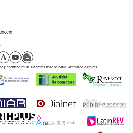
16000090
OS
a y aceptada en las siguientes base de datos, directorios e índices: