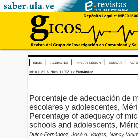
INICIO
ACERCA DE
INICIAR SESIÓN
BUSCAR
ACTU
Inicio
>
Vol. 6, Núm. 1 (2021)
>
Fernández
Porcentaje de adecuación de m
escolares y adolescentes, Mér
Percentage of adequacy of micr
schools and adolescents, Méri
Dulce Fernández, José A. Vargas, Nancy Vielma,