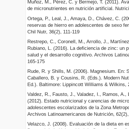
Muñoz, M., Pérez, C. y Bermejo, T. (2011). Av
de micronutrientes en nutrición artificial. Nutri
Ortega, P., Leal, J., Amaya, D., Chávez, C. (2
reservas de hierro en adolescentes de sexo 
Chil Nutr, 36(2), 111-119
Restrepo, C., Coronell, M., Arrollo, J., Martín
Rubiano, L. (2016). La deficiencia de zinc: un 
salud y el desarrollo cognitivo. Archivos Latin
165-175
Rude, R. y Shills, M. (2006). Magnesium. En: Sh
Caballero, B. y Cousins, R. (Eds.). Modern Nut
Ed.). Baltimore: Lippincott Williams & Wilkins,
Valdez, R., Fausto, J., Valadez, I., Ramos, A., 
(2012). Estado nutricional y carencias de micro
adolescentes escolarizados de la Zona Metropol
Archivos Latinoamericanos de Nutrición, 62(2)
Velazco, J. (2008). Evaluación de la dieta en e